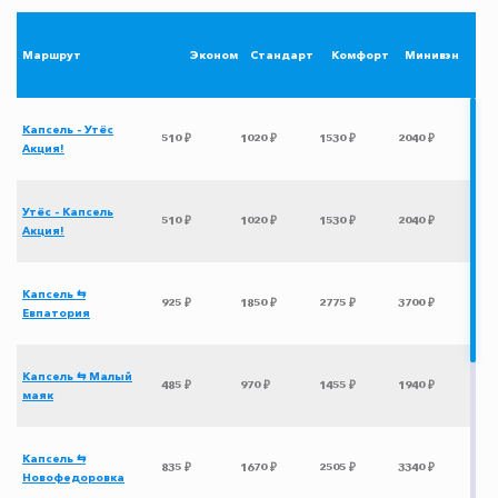
Маршрут
Эконом
Стандарт
Комфорт
Минивэн
Капсель - Утёс
510 ₽
1020 ₽
1530 ₽
2040 ₽
Акция!
Утёс - Капсель
510 ₽
1020 ₽
1530 ₽
2040 ₽
Акция!
Капсель ⇆
925 ₽
1850 ₽
2775 ₽
3700 ₽
Евпатория
Капсель ⇆ Малый
485 ₽
970 ₽
1455 ₽
1940 ₽
маяк
Капсель ⇆
835 ₽
1670 ₽
2505 ₽
3340 ₽
Новофедоровка