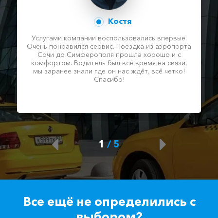
Костя
Услугами компании воспользовались впервые.
Очень понравился сервис. Поездка из аэропорта
Сочи до Симферополя прошла хорошо и с
комфортом. Водитель был всё время на связи,
мы заранее знали где он нас ждёт, всё четко!
Спасибо!
1
/
5
Все ещё не определились с
выбором?