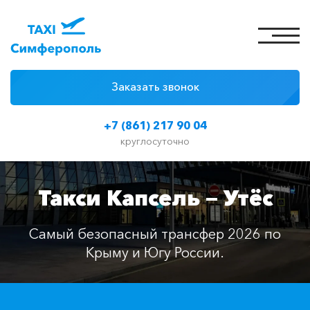
Заказать звонок
4 причины
+7 (861) 217 90 04
Цены на такси
круглосуточно
Классы автомобилей
Такси Капсель — Утёс
Отзывы
Контакты
Самый безопасный трансфер 2026 по
Крыму и Югу России.