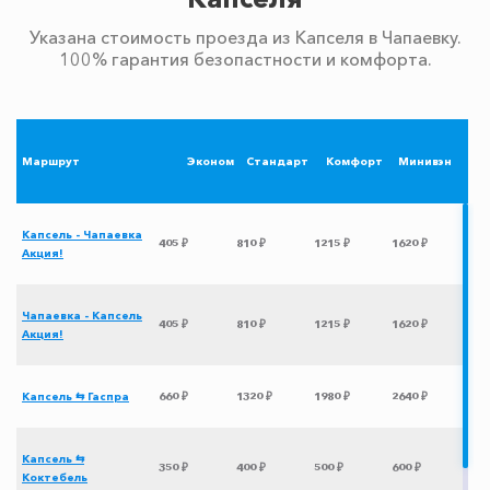
Указана стоимость проезда из Капселя в Чапаевку.
100% гарантия безопастности и комфорта.
Маршрут
Эконом
Стандарт
Комфорт
Минивэн
Капсель - Чапаевка
405 ₽
810 ₽
1215 ₽
1620 ₽
Акция!
Чапаевка - Капсель
405 ₽
810 ₽
1215 ₽
1620 ₽
Акция!
Капсель ⇆ Гаспра
660 ₽
1320 ₽
1980 ₽
2640 ₽
Капсель ⇆
350 ₽
400 ₽
500 ₽
600 ₽
Коктебель