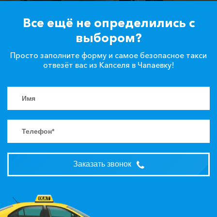
Все ещё не определились с
выбором?
Просто заполните форму и самое безопасное такси
отвезёт вас из Капселя в Чапаевку!
Заказать звонок