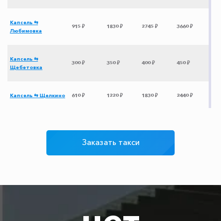
Капсель ⇆
915 ₽
1830 ₽
2745 ₽
3660 ₽
Любимовка
Капсель ⇆
300 ₽
350 ₽
400 ₽
450 ₽
Щебетовка
Капсель ⇆ Щелкино
610 ₽
1220 ₽
1830 ₽
2440 ₽
Капсель ⇆
Воронцовскй
695 ₽
1390 ₽
2085 ₽
2780 ₽
дворец
Заказать такси
Капсель ⇆ Витино
1035 ₽
2070 ₽
3105 ₽
4140 ₽
Капсель ⇆
690 ₽
1380 ₽
2070 ₽
2760 ₽
нет
Новоотрадное