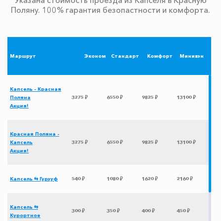
Поляну. 100% гарантия безопастности и комфорта.
Маршрут
Эконом
Стандарт
Комфорт
Минивэн
Капсель - Красная
Поляна
3275 ₽
6550 ₽
9825 ₽
13100 ₽
Акция!
Красная Поляна -
Капсель
3275 ₽
6550 ₽
9825 ₽
13100 ₽
Акция!
Капсель ⇆ Гурзуф
540 ₽
1080 ₽
1620 ₽
2160 ₽
Капсель ⇆
300 ₽
350 ₽
400 ₽
450 ₽
Курортное