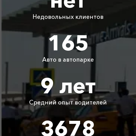
Капсель ⇆
990 ₽
1980 ₽
2970 ₽
3960 ₽
Красноперекопск
Недовольных клиентов
Капсель ⇆
165
1650 ₽
3300 ₽
4950 ₽
6600 ₽
Кабардинка
Капсель ⇆ Широкая
1605 ₽
3210 ₽
4815 ₽
6420 ₽
Балка
Авто в автопарке
9 лет
Капсель ⇆ Чайка
490 ₽
980 ₽
1470 ₽
1960 ₽
Детское
Бесплатно
Бесплатно
Бесплатно
Бесплатно
автокресло
Средний опыт водителей
Ожидание машины
Бесплатно
Бесплатно
Бесплатно
Бесплатно
3678
Аренда автомобиля
3800 ₽
4700 ₽
6300 ₽
6100 ₽