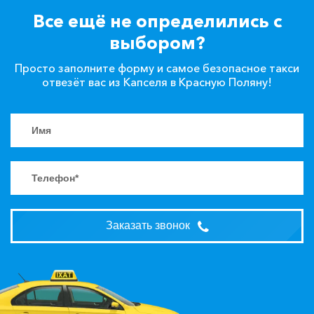
Все ещё не определились с
выбором?
Просто заполните форму и самое безопасное такси
отвезёт вас из Капселя в Красную Поляну!
Заказать звонок