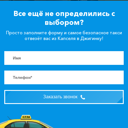
Все ещё не определились с
выбором?
Просто заполните форму и самое безопасное такси
отвезёт вас из Капселя в Джигинку!
Заказать звонок