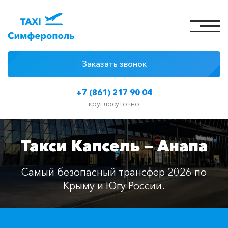
Заказать звонок
4 причины
+7 (861) 217 90 04
Цены на такси
круглосуточно
Классы автомобилей
Такси Капсель — Анапа
Отзывы
Контакты
Самый безопасный трансфер 2026 по
Крыму и Югу России.