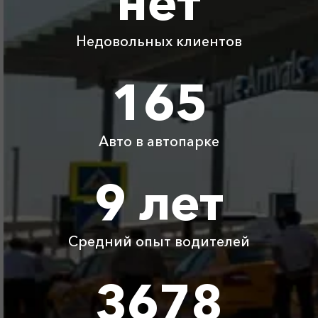
нет
Капсель ⇆
1575 ₽
3150 ₽
4725 ₽
6300 ₽
Славянск-на-Кубани
Недовольных клиентов
Капсель ⇆
2320 ₽
4640 ₽
6960 ₽
9280 ₽
Приморско-Ахтарск
165
Капсель ⇆
1460 ₽
2920 ₽
4380 ₽
5840 ₽
Тоннельная
Авто в автопарке
Капсель ⇆ Джанхот
1815 ₽
3630 ₽
5445 ₽
7260 ₽
9 лет
Детское
Бесплатно
Бесплатно
Бесплатно
Бесплатно
автокресло
Средний опыт водителей
Ожидание машины
Бесплатно
Бесплатно
Бесплатно
Бесплатно
3678
Аренда автомобиля
3800 ₽
4700 ₽
6300 ₽
6100 ₽
с водителем