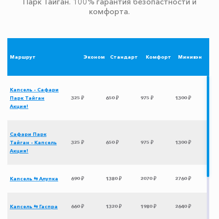
Парк Тайган. 100% гарантия безопастности и
комфорта.
Маршрут
Эконом
Стандарт
Комфорт
Минивэн
Капсель - Сафари
Парк Тайган
325 ₽
650 ₽
975 ₽
1300 ₽
Акция!
Сафари Парк
Тайган - Капсель
325 ₽
650 ₽
975 ₽
1300 ₽
Акция!
Капсель ⇆ Алупка
690 ₽
1380 ₽
2070 ₽
2760 ₽
Капсель ⇆ Гаспра
660 ₽
1320 ₽
1980 ₽
2640 ₽