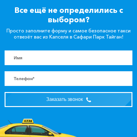
Все ещё не определились с
выбором?
Просто заполните форму и самое безопасное такси
отвезёт вас из Капселя в Сафари Парк Тайган!
Заказать звонок