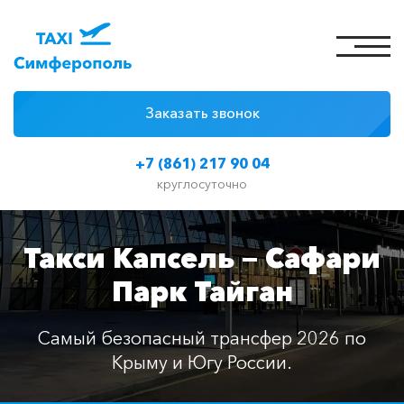
Заказать звонок
4 причины
+7 (861) 217 90 04
Цены на такси
круглосуточно
Классы автомобилей
Такси Капсель — Сафари
Отзывы
Парк Тайган
Контакты
Самый безопасный трансфер 2026 по
Крыму и Югу России.