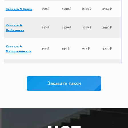
Капсель ⇆ Керчь
790 ₽
1580 ₽
2370 ₽
3160 ₽
Капсель ⇆
915 ₽
1830 ₽
2745 ₽
3660 ₽
Любимовка
Капсель ⇆
305 ₽
610 ₽
915 ₽
1220 ₽
Малореченское
Капсель ⇆
800 ₽
1600 ₽
2400 ₽
3200 ₽
Героевское
Заказать такси
Капсель ⇆ Ростов-
3015 ₽
6030 ₽
9045 ₽
12060 ₽
на-Дону
Капсель ⇆
1545 ₽
3090 ₽
4635 ₽
6180 ₽
Новороссийск