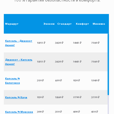
Маршрут
Эконом
Стандарт
Комфорт
Минивэн
Капсель - Джанхот
1815 ₽
3630 ₽
5445 ₽
7260 ₽
Акция!
Джанхот - Капсель
1815 ₽
3630 ₽
5445 ₽
7260 ₽
Акция!
Капсель ⇆
310 ₽
620 ₽
930 ₽
1240 ₽
Белогорск
Капсель ⇆ Кача
930 ₽
1860 ₽
2790 ₽
3720 ₽
Капсель ⇆ Морское
300 ₽
350 ₽
400 ₽
450 ₽