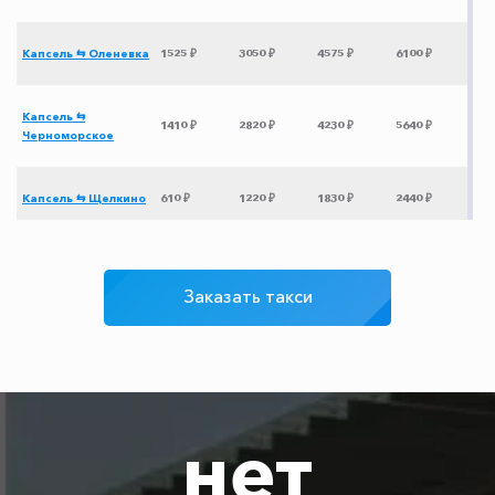
Капсель ⇆ Оленевка
1525 ₽
3050 ₽
4575 ₽
6100 ₽
Капсель ⇆
1410 ₽
2820 ₽
4230 ₽
5640 ₽
Черноморское
Капсель ⇆ Щелкино
610 ₽
1220 ₽
1830 ₽
2440 ₽
Капсель ⇆ аэропорт
3080 ₽
6160 ₽
9240 ₽
12320 ₽
Сочи
Заказать такси
Капсель ⇆ Джубга
2090 ₽
4180 ₽
6270 ₽
8360 ₽
Капсель ⇆ Широкая
1605 ₽
3210 ₽
4815 ₽
6420 ₽
Балка
нет
Капсель ⇆ Вилино
805 ₽
1610 ₽
2415 ₽
3220 ₽