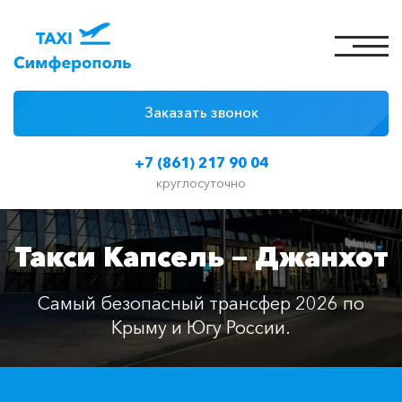
Заказать звонок
4 причины
+7 (861) 217 90 04
Цены на такси
круглосуточно
Классы автомобилей
Такси Капсель — Джанхот
Отзывы
Контакты
Самый безопасный трансфер 2026 по
Крыму и Югу России.