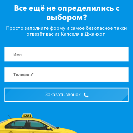
Все ещё не определились с
выбором?
Просто заполните форму и самое безопасное такси
отвезёт вас из Капселя в Джанхот!
Заказать звонок