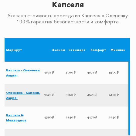
Капселя
Указана стоимость проезда из Капселя в Оленевку.
100% гарантия безопастности и комфорта.
Маршрут
Эконом
Стандарт
Комфорт
Минивэн
Капсель - Оленевка
1525 ₽
3050 ₽
4575 ₽
6100 ₽
Акция!
Оленевка - Капсель
1525 ₽
3050 ₽
4575 ₽
6100 ₽
Акция!
Капсель ⇆
1390 ₽
2780 ₽
4170 ₽
5560 ₽
Межводное