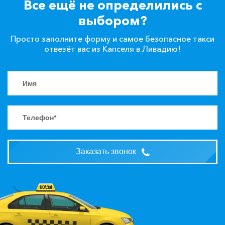
Все ещё не определились с
выбором?
Просто заполните форму и самое безопасное такси
отвезёт вас из Капселя в Ливадию!
Заказать звонок