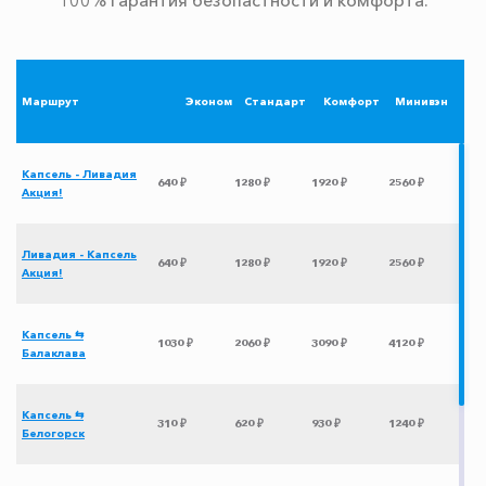
Маршрут
Эконом
Стандарт
Комфорт
Минивэн
Капсель - Ливадия
640 ₽
1280 ₽
1920 ₽
2560 ₽
Акция!
Ливадия - Капсель
640 ₽
1280 ₽
1920 ₽
2560 ₽
Акция!
Капсель ⇆
1030 ₽
2060 ₽
3090 ₽
4120 ₽
Балаклава
Капсель ⇆
310 ₽
620 ₽
930 ₽
1240 ₽
Белогорск