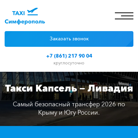
Заказать звонок
4 причины
+7 (861) 217 90 04
Цены на такси
круглосуточно
Классы автомобилей
Такси Капсель — Ливадия
Отзывы
Контакты
Самый безопасный трансфер 2026 по
Крыму и Югу России.