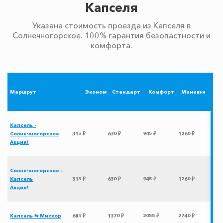
Капселя
Указана стоимость проезда из Капселя в
Солнечногорское. 100% гарантия безопастности и
комфорта.
Маршрут
Эконом
Стандарт
Комфорт
Минивэн
Капсель -
Солнечногорское
315 ₽
630 ₽
945 ₽
1260 ₽
Акция!
Солнечногорское -
Капсель
315 ₽
630 ₽
945 ₽
1260 ₽
Акция!
Капсель ⇆ Мисхор
685 ₽
1370 ₽
2055 ₽
2740 ₽