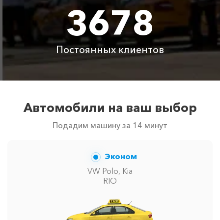
3678
Аренда автомобиля
3800 ₽
4700 ₽
6300 ₽
6100 ₽
с водителем
Цены по акции ограничены количеством свободных
Постоянных клиентов
автомобилей в г Солнечногорское. Точную цену вам
сообщит менеджер при заказе.
Автомобили на ваш выбор
Подадим машину за 14 минут
Эконом
VW Polo, Kia
RIO