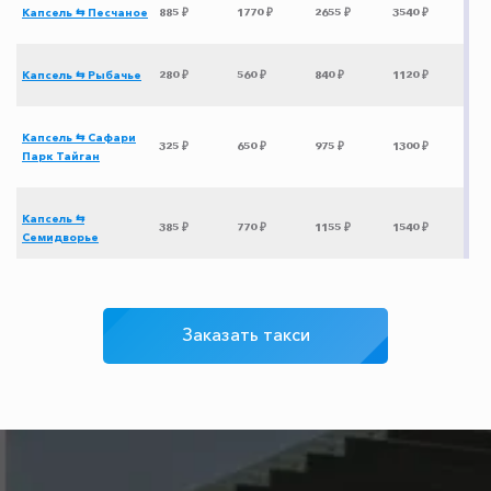
Капсель ⇆ Песчаное
885 ₽
1770 ₽
2655 ₽
3540 ₽
Капсель ⇆ Рыбачье
280 ₽
560 ₽
840 ₽
1120 ₽
Капсель ⇆ Сафари
325 ₽
650 ₽
975 ₽
1300 ₽
Парк Тайган
Капсель ⇆
385 ₽
770 ₽
1155 ₽
1540 ₽
Семидворье
Капсель ⇆
2015 ₽
4030 ₽
6045 ₽
8060 ₽
Краснодар
Заказать такси
Капсель ⇆ Ростов-
3015 ₽
6030 ₽
9045 ₽
12060 ₽
на-Дону
Капсель ⇆
1460 ₽
2920 ₽
4380 ₽
5840 ₽
Тоннельная