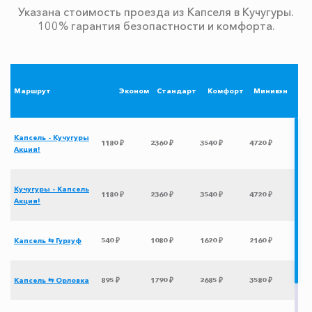
Указана стоимость проезда из Капселя в Кучугуры.
100% гарантия безопастности и комфорта.
Маршрут
Эконом
Стандарт
Комфорт
Минивэн
Капсель - Кучугуры
1180 ₽
2360 ₽
3540 ₽
4720 ₽
Акция!
Кучугуры - Капсель
1180 ₽
2360 ₽
3540 ₽
4720 ₽
Акция!
Капсель ⇆ Гурзуф
540 ₽
1080 ₽
1620 ₽
2160 ₽
Капсель ⇆ Орловка
895 ₽
1790 ₽
2685 ₽
3580 ₽