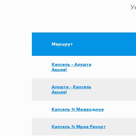
У
Маршрут
Капсель - Алушта
Акция!
Алушта - Капсель
Акция!
Капсель ⇆ Межводное
Капсель ⇆ Мрия Резорт