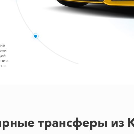
 не
ени
ий.
ание
т в
рные трансферы из 