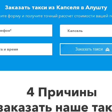
Заказать такси из Капселя в Алушту
ите форму и получите точный рассчет стоимости вашей 
Капсель
Заказать такси
4 Причины
заказать наше та