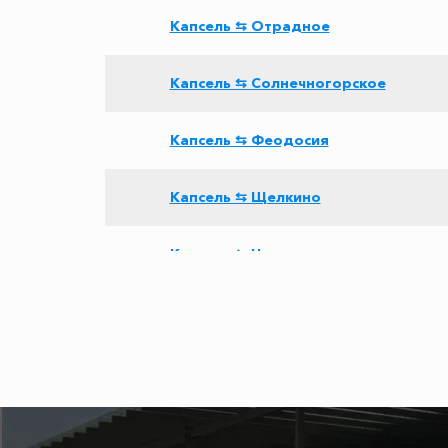
Капсель ⇆ Отрадное
Капсель ⇆ Солнечногорское
Капсель ⇆ Феодосия
Капсель ⇆ Щелкино
Капсель ⇆ Наниково
Капсель ⇆ Краснодар
Капсель ⇆ Голубицкая
Капсель ⇆ Красноперекопск