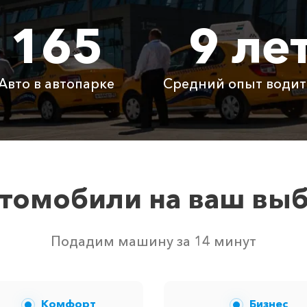
165
9 ле
345 ₽
690 ₽
1035
885 ₽
1770 ₽
2655
Авто в автопарке
Средний опыт водит
Бесплатно
Бесплатно
Бесп
Бесплатно
Бесплатно
Бесп
3800 ₽
4700 ₽
6300
томобили на ваш вы
ством свободных автомобилей в г Алушта. Точную цену в
Подадим машину за 14 минут
Комфорт
Бизнес