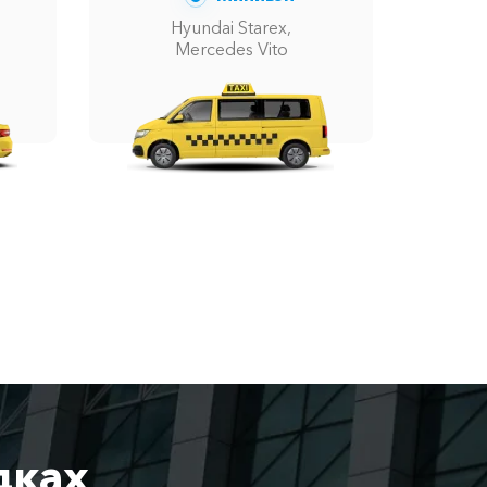
Hyundai Starex,
Mercedes Vito
дках