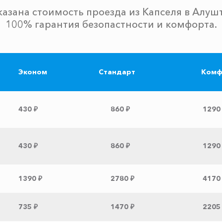
казана стоимость проезда из Капселя в Алушт
100% гарантия безопастности и комфорта.
Эконом
Стандарт
Комф
430 ₽
860 ₽
1290
430 ₽
860 ₽
1290
1390 ₽
2780 ₽
4170
735 ₽
1470 ₽
2205