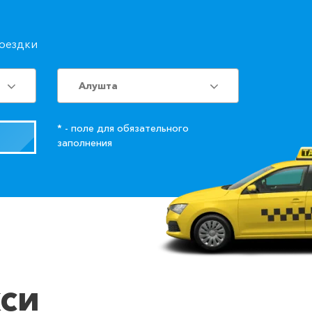
поездки
Алушта
* - поле для обязательного
заполнения
кси