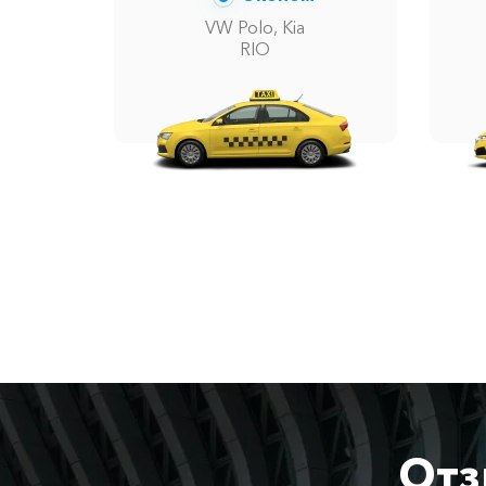
VW Polo, Kia
RIO
Отз