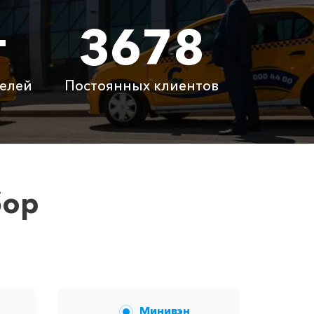
т
3678
 ₽
1380 ₽
 ₽
3540 ₽
елей
Постоянных клиентов
латно
Бесплатно
латно
Бесплатно
 ₽
6100 ₽
бор
ам сообщит менеджер при заказе.
Минивэн