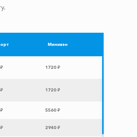
у.
орт
Минивэн
 ₽
1720 ₽
 ₽
1720 ₽
 ₽
5560 ₽
 ₽
2940 ₽