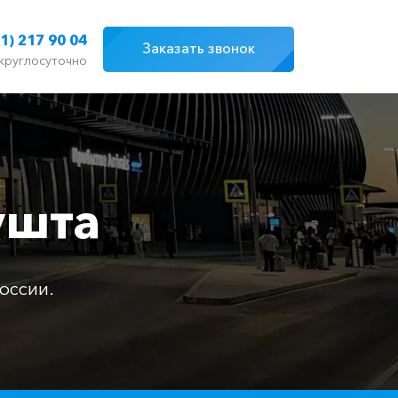
1) 217 90 04
Заказать звонок
круглосуточно
ушта
оссии.