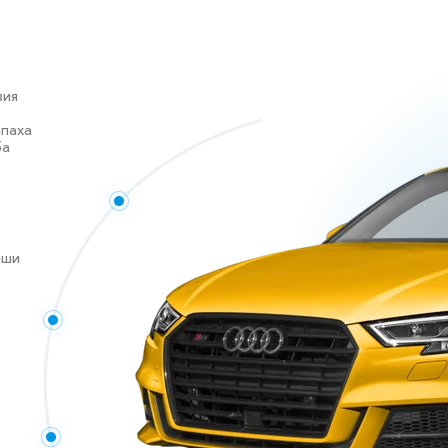
вия
апаха
ба
аши