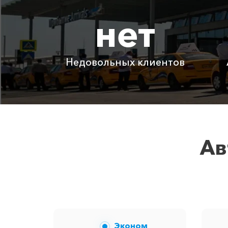
нет
Капсель ⇆ Канака
Капсель ⇆ Орлиное
Недовольных клиентов
Детское автокресло
Ожидание машины
Аренда автомобиля с водителем
Ав
Цены по акции ограничены количе
Эконом