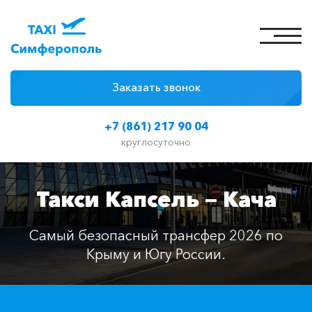
Заказать звонок
4 причины
+7 (861) 217 90 04
Цены на такси
круглосуточно
Классы автомобилей
Такси Капсель — Кача
Отзывы
Контакты
Самый безопасный трансфер 2026 по
Крыму и Югу России.