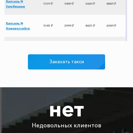
Капсель ⇆
1220 ₽
2440 ₽
3660 ₽
4880 ₽
Голубицкая
Капсель ⇆
1545 ₽
3090 ₽
4635 ₽
6180 ₽
Новороссийск
Капсель ⇆ Крымск
1530 ₽
3060 ₽
4590 ₽
6120 ₽
Заказать такси
Капсель ⇆
3295 ₽
6590 ₽
9885 ₽
13180 ₽
Эстосадок
Капсель ⇆
1460 ₽
2920 ₽
4380 ₽
5840 ₽
Тоннельная
нет
Капсель ⇆
1330 ₽
2660 ₽
3990 ₽
5320 ₽
Благовещенская
Недовольных клиентов
Капсель ⇆ Большой
1445 ₽
2890 ₽
4335 ₽
5780 ₽