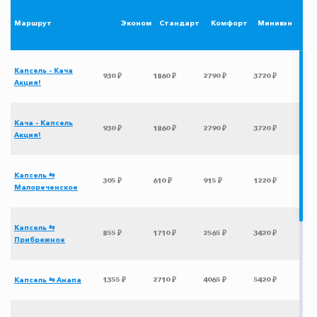
Маршрут
Эконом
Стандарт
Комфорт
Минивэн
Капсель - Кача
930 ₽
1860 ₽
2790 ₽
3720 ₽
Акция!
Кача - Капсель
930 ₽
1860 ₽
2790 ₽
3720 ₽
Акция!
Капсель ⇆
305 ₽
610 ₽
915 ₽
1220 ₽
Малореченское
Капсель ⇆
855 ₽
1710 ₽
2565 ₽
3420 ₽
Прибрежное
Капсель ⇆ Анапа
1355 ₽
2710 ₽
4065 ₽
5420 ₽