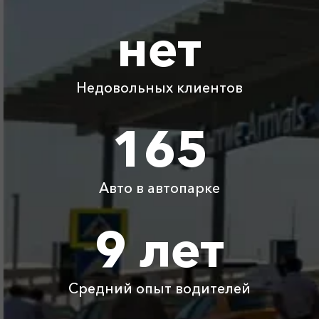
Капсель ⇆
350 ₽
400 ₽
500 ₽
600 ₽
Приветное
нет
Капсель ⇆
1775 ₽
3550 ₽
5325 ₽
7100 ₽
Дивноморское
Недовольных клиентов
Капсель ⇆
1330 ₽
2660 ₽
3990 ₽
5320 ₽
Благовещенская
165
Капсель ⇆
765 ₽
1530 ₽
2295 ₽
3060 ₽
Кастрополь
Авто в автопарке
Детское
Бесплатно
Бесплатно
Бесплатно
Бесплатно
9 лет
автокресло
Ожидание машины
Бесплатно
Бесплатно
Бесплатно
Бесплатно
Средний опыт водителей
Аренда автомобиля
3800 ₽
4700 ₽
6300 ₽
6100 ₽