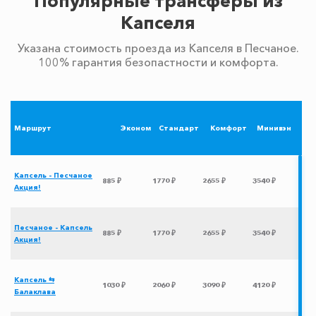
Популярные трансферы из
Капселя
Указана стоимость проезда из Капселя в Песчаное.
100% гарантия безопастности и комфорта.
Маршрут
Эконом
Стандарт
Комфорт
Минивэн
Капсель - Песчаное
885 ₽
1770 ₽
2655 ₽
3540 ₽
Акция!
Песчаное - Капсель
885 ₽
1770 ₽
2655 ₽
3540 ₽
Акция!
Капсель ⇆
1030 ₽
2060 ₽
3090 ₽
4120 ₽
Балаклава