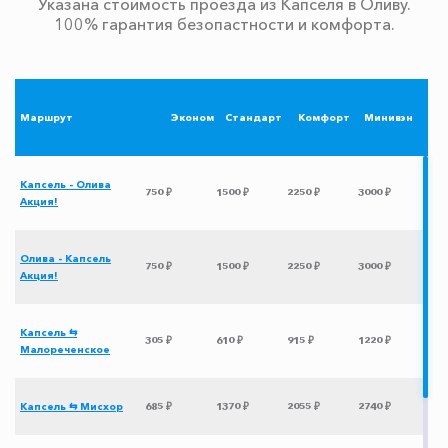
Указана стоимость проезда из Капселя в Оливу.
100% гарантия безопастности и комфорта.
Маршрут
Эконом
Стандарт
Комфорт
Минивэн
Капсель - Олива
750 ₽
1500 ₽
2250 ₽
3000 ₽
Акция!
Олива - Капсель
750 ₽
1500 ₽
2250 ₽
3000 ₽
Акция!
Капсель ⇆
305 ₽
610 ₽
915 ₽
1220 ₽
Малореченское
Капсель ⇆ Мисхор
685 ₽
1370 ₽
2055 ₽
2740 ₽