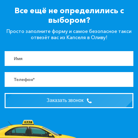
Все ещё не определились с
выбором?
Просто заполните форму и самое безопасное такси
отвезёт вас из Капселя в Оливу!
Заказать звонок