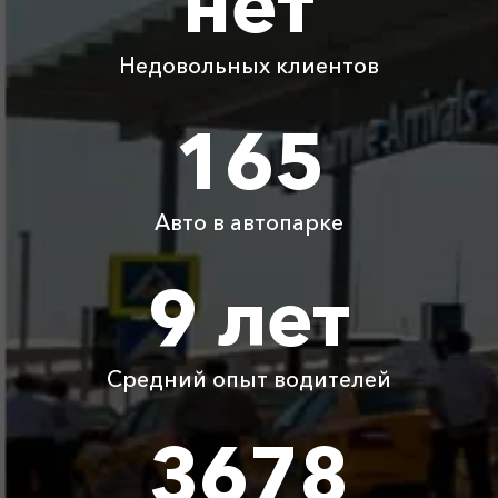
нет
Капсель ⇆
350 ₽
400 ₽
500 ₽
600 ₽
Приветное
Недовольных клиентов
Капсель ⇆
1775 ₽
3550 ₽
5325 ₽
7100 ₽
Дивноморское
165
Капсель ⇆
340 ₽
680 ₽
1020 ₽
1360 ₽
Владиславовка
Авто в автопарке
Детское
Бесплатно
Бесплатно
Бесплатно
Бесплатно
9 лет
автокресло
Ожидание машины
Бесплатно
Бесплатно
Бесплатно
Бесплатно
Средний опыт водителей
Аренда автомобиля
3800 ₽
4700 ₽
6300 ₽
6100 ₽
с водителем
3678
Цены по акции ограничены количеством свободных