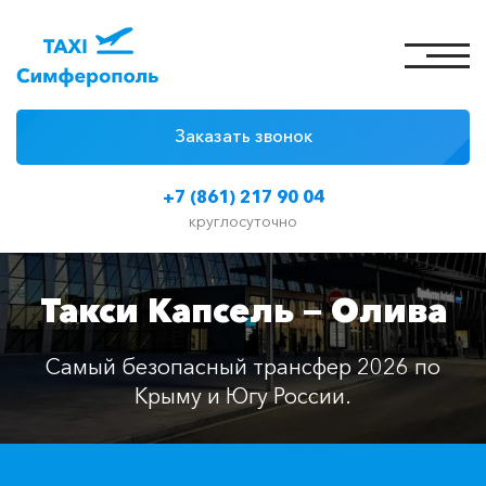
Заказать звонок
4 причины
+7 (861) 217 90 04
Цены на такси
круглосуточно
Классы автомобилей
Такси Капсель — Олива
Отзывы
Контакты
Самый безопасный трансфер 2026 по
Крыму и Югу России.