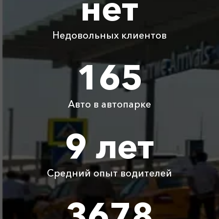
нет
Капсель ⇆
690 ₽
1380 ₽
2070 ₽
2760 ₽
Новоотрадное
Недовольных клиентов
Капсель ⇆
1545 ₽
3090 ₽
4635 ₽
6180 ₽
Новороссийск
165
Капсель ⇆
1705 ₽
3410 ₽
5115 ₽
6820 ₽
Геленджик
Авто в автопарке
Капсель ⇆
3295 ₽
6590 ₽
9885 ₽
13180 ₽
Эстосадок
9 лет
Детское
Бесплатно
Бесплатно
Бесплатно
Бесплатно
автокресло
Средний опыт водителей
Ожидание машины
Бесплатно
Бесплатно
Бесплатно
Бесплатно
3678
Аренда автомобиля
3800 ₽
4700 ₽
6300 ₽
6100 ₽