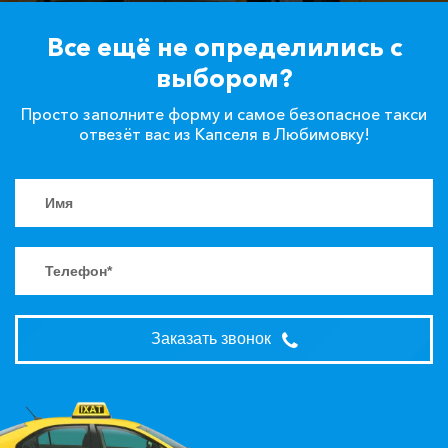
Все ещё не определились с
выбором?
Просто заполните форму и самое безопасное такси
отвезёт вас из Капселя в Любимовку!
Заказать звонок