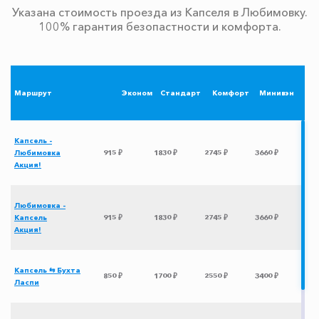
Указана стоимость проезда из Капселя в Любимовку.
100% гарантия безопастности и комфорта.
Маршрут
Эконом
Стандарт
Комфорт
Минивэн
Капсель -
Любимовка
915 ₽
1830 ₽
2745 ₽
3660 ₽
Акция!
Любимовка -
Капсель
915 ₽
1830 ₽
2745 ₽
3660 ₽
Акция!
Капсель ⇆ Бухта
850 ₽
1700 ₽
2550 ₽
3400 ₽
Ласпи