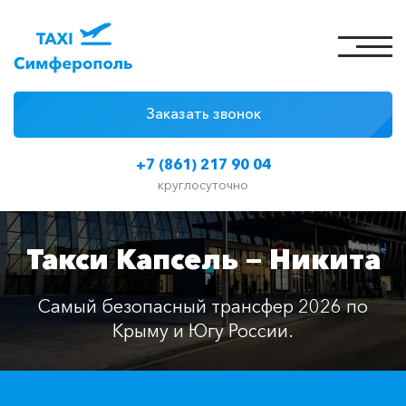
Заказать звонок
4 причины
+7 (861) 217 90 04
Цены на такси
круглосуточно
Классы автомобилей
Такси Капсель — Никита
Отзывы
Контакты
Самый безопасный трансфер 2026 по
Крыму и Югу России.