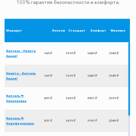
100% гарантия безопастности и комфорта.
Маршрут
Эконом
Стандарт
Комфорт
Минивэн
Капсель - Никита
560 ₽
1120 ₽
1680 ₽
2240 ₽
Акция!
Никита - Капсель
560 ₽
1120 ₽
1680 ₽
2240 ₽
Акция!
Капсель ⇆
805 ₽
1610 ₽
2415 ₽
3220 ₽
Николаевка
Капсель ⇆
835 ₽
1670 ₽
2505 ₽
3340 ₽
Новофедоровка