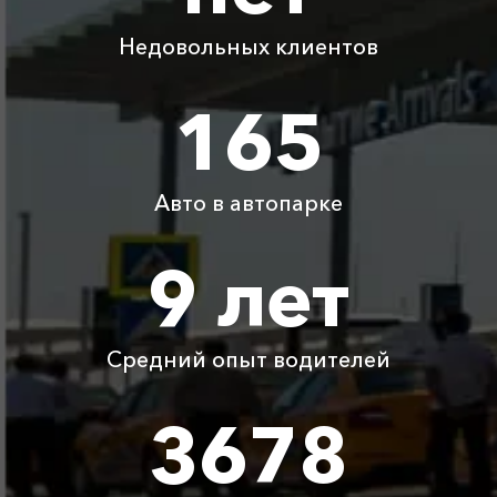
Капсель ⇆ Мысовое
620 ₽
1240 ₽
1860 ₽
2480 ₽
Недовольных клиентов
Капсель ⇆
1330 ₽
2660 ₽
3990 ₽
5320 ₽
Благовещенская
165
Капсель ⇆
1245 ₽
2490 ₽
3735 ₽
4980 ₽
Джигинка
Авто в автопарке
Детское
Бесплатно
Бесплатно
Бесплатно
Бесплатно
автокресло
9 лет
Ожидание машины
Бесплатно
Бесплатно
Бесплатно
Бесплатно
Средний опыт водителей
Аренда автомобиля
3800 ₽
4700 ₽
6300 ₽
6100 ₽
с водителем
3678
Цены по акции ограничены количеством свободных
автомобилей в г Никита. Точную цену вам сообщит