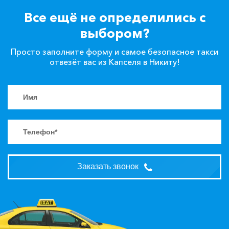
Все ещё не определились с
выбором?
Просто заполните форму и самое безопасное такси
отвезёт вас из Капселя в Никиту!
Заказать звонок