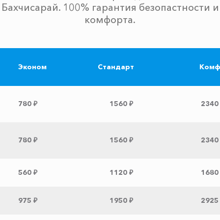
Бахчисарай. 100% гарантия безопастности и
комфорта.
Эконом
Стандарт
Комф
780 ₽
1560 ₽
2340
780 ₽
1560 ₽
2340
560 ₽
1120 ₽
1680
975 ₽
1950 ₽
2925