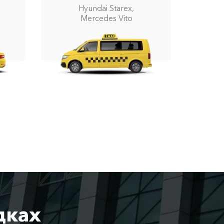
Hyundai Starex,
Mercedes Vito
дках