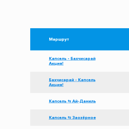
Маршрут
Капсель - Бахчисарай
Акция!
Бахчисарай - Капсель
Акция!
Капсель ⇆ Ай-Даниль
Капсель ⇆ Заозёрное