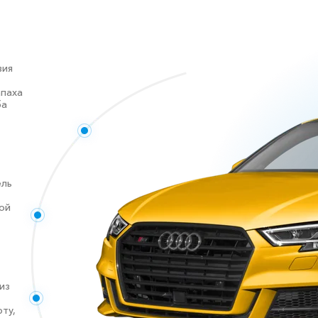
вия
апаха
ба
ель
ой
из
ту,