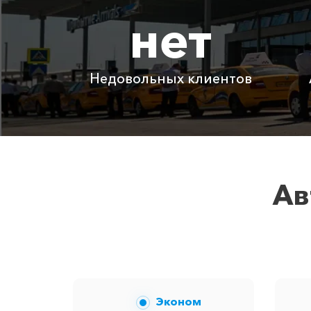
нет
Капсель ⇆ Кастрополь
Капсель ⇆ Чонгар
Недовольных клиентов
Детское автокресло
Ожидание машины
Аренда автомобиля с водителем
Ав
Цены по акции ограничены количест
Эконом