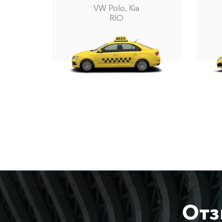
VW Polo, Kia
RIO
Отз