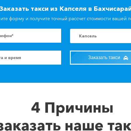
Заказать такси из Капселя в Бахчисара
ите форму и получите точный рассчет стоимости вашей 
Капсель
Заказать такси
4 Причины
заказать наше та