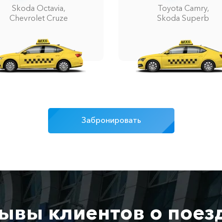
Skoda Octavia,
Toyota Camry,
Chevrolet Cruze
Skoda Superb
Забронировать
ывы клиентов о поез