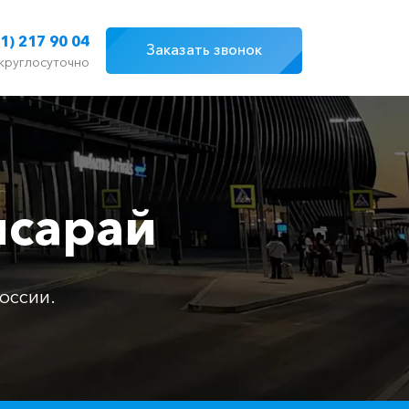
1) 217 90 04
Заказать звонок
круглосуточно
исарай
оссии.