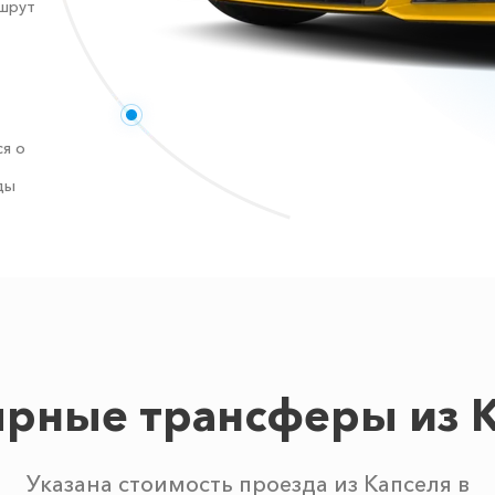
ршрут
я о
ды
рные трансферы из 
Указана стоимость проезда из Капселя в