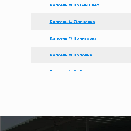
Капсель ⇆ Новый Свет
Капсель ⇆ Оленевка
Капсель ⇆ Понизовка
Капсель ⇆ Поповка
Капсель ⇆ Рыбачье
Капсель ⇆ Героевское
Капсель ⇆ Новороссийск
Капсель ⇆ аэропорт Сочи