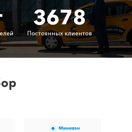
т
3678
 ₽
3060 ₽
 ₽
3720 ₽
елей
Постоянных клиентов
латно
Бесплатно
латно
Бесплатно
 ₽
6100 ₽
бор
 вам сообщит менеджер при заказе.
Минивэн