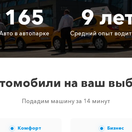
165
9 ле
765 ₽
1530 ₽
2295
930 ₽
1860 ₽
2790
Авто в автопарке
Средний опыт водит
Бесплатно
Бесплатно
Бесп
Бесплатно
Бесплатно
Бесп
3800 ₽
4700 ₽
6300
томобили на ваш вы
вом свободных автомобилей в г Бахчисарай. Точную цену
Подадим машину за 14 минут
Комфорт
Бизнес