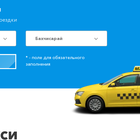
й
поездки
Бахчисарай
* - поле для обязательного
заполнения
кси