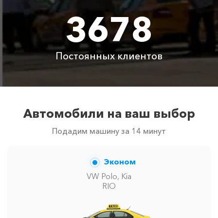
Аренда автомобиля
3678
3800 ₽
4700 ₽
6300 ₽
6100 ₽
с водителем
Цены по акции ограничены количеством свободных
Постоянных клиентов
автомобилей в г Геленджик. Точную цену вам
сообщит менеджер при заказе.
Автомобили на ваш выбор
Подадим машину за 14 минут
Эконом
VW Polo, Kia
RIO