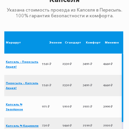
Указана стоимость проезда из Капселя в Пересыпь.
100% гарантия безопастности и комфорта.
Маршрут
Эконом
Стандарт
Комфорт
Минивэн
Капсель - Пересыпь
1165 ₽
2330 ₽
3495 ₽
4660 ₽
Акция!
Пересыпь - Капсель
1165 ₽
2330 ₽
3495 ₽
4660 ₽
Акция!
Капсель ⇆
975 ₽
1950 ₽
2925 ₽
3900 ₽
Заозёрное
Капсель ⇆ Кацивели
730 ₽
1460 ₽
2190 ₽
2920 ₽