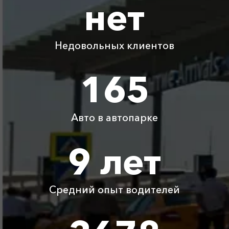
нет
Капсель ⇆ Горячий
2280 ₽
4560 ₽
6840 ₽
9120 ₽
Ключ
Недовольных клиентов
Капсель ⇆ Зуя
420 ₽
840 ₽
1260 ₽
1680 ₽
165
Капсель ⇆
3420 ₽
6840 ₽
10260 ₽
13680 ₽
Ставрополь
Авто в автопарке
Детское
Бесплатно
Бесплатно
Бесплатно
Бесплатно
автокресло
9 лет
Ожидание машины
Бесплатно
Бесплатно
Бесплатно
Бесплатно
Средний опыт водителей
Аренда автомобиля
3800 ₽
4700 ₽
6300 ₽
6100 ₽
с водителем