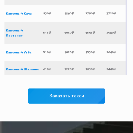
Капсель ⇆ Кача
930 ₽
1860 ₽
2790 ₽
3720 ₽
Капсель ⇆
515 ₽
1030 ₽
1545 ₽
2060 ₽
Партенит
Капсель ⇆ Утёс
510 ₽
1020 ₽
1530 ₽
2040 ₽
Капсель ⇆ Щелкино
610 ₽
1220 ₽
1830 ₽
2440 ₽
Капсель ⇆ Анапа
1355 ₽
2710 ₽
4065 ₽
5420 ₽
Заказать такси
Капсель ⇆
1545 ₽
3090 ₽
4635 ₽
6180 ₽
Новороссийск
Капсель ⇆
1575 ₽
3150 ₽
4725 ₽
6300 ₽
Славянск-на-Кубани