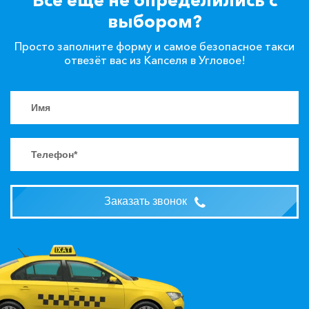
выбором?
Просто заполните форму и самое безопасное такси
отвезёт вас из Капселя в Угловое!
Заказать звонок