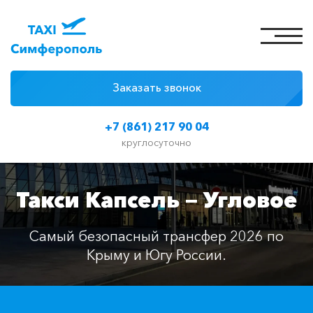
Заказать звонок
4 причины
+7 (861) 217 90 04
Цены на такси
круглосуточно
Классы автомобилей
Такси Капсель — Угловое
Отзывы
Контакты
Самый безопасный трансфер 2026 по
Крыму и Югу России.