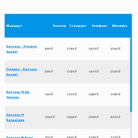
Маршрут
Эконом
Стандарт
Комфорт
Минивэн
Капсель - Угловое
890 ₽
1780 ₽
2670 ₽
3560 ₽
Акция!
Угловое - Капсель
890 ₽
1780 ₽
2670 ₽
3560 ₽
Акция!
Капсель ⇆ Ай-
560 ₽
1120 ₽
1680 ₽
2240 ₽
Даниль
Капсель ⇆
1030 ₽
2060 ₽
3090 ₽
4120 ₽
Балаклава
Капсель ⇆ Кача
930 ₽
1860 ₽
2790 ₽
3720 ₽