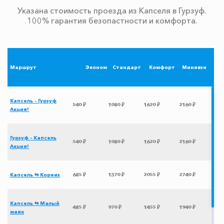
Указана стоимость проезда из Капселя в Гурзуф.
100% гарантия безопастности и комфорта.
Маршрут
Эконом
Стандарт
Комфорт
Минивэн
Капсель - Гурзуф
540 ₽
1080 ₽
1620 ₽
2160 ₽
Акция!
Гурзуф - Капсель
540 ₽
1080 ₽
1620 ₽
2160 ₽
Акция!
Капсель ⇆ Кореиз
685 ₽
1370 ₽
2055 ₽
2740 ₽
Капсель ⇆ Малый
485 ₽
970 ₽
1455 ₽
1940 ₽
маяк