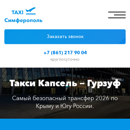
Заказать звонок
4 причины
+7 (861) 217 90 04
Цены на такси
круглосуточно
Классы автомобилей
Такси Капсель — Гурзуф
Отзывы
Контакты
Самый безопасный трансфер 2026 по
Крыму и Югу России.