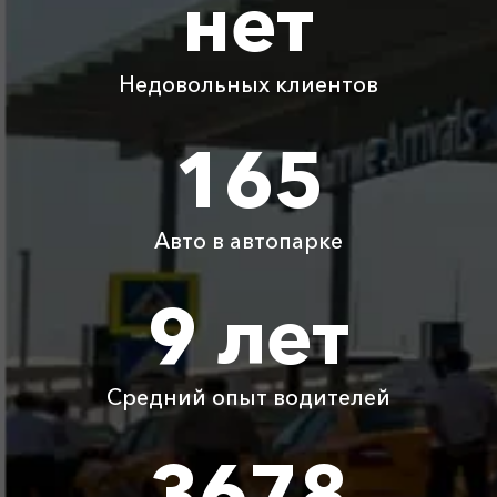
нет
Капсель ⇆
1220 ₽
2440 ₽
3660 ₽
4880 ₽
Голубицкая
Недовольных клиентов
Капсель ⇆ Золотое
720 ₽
1440 ₽
2160 ₽
2880 ₽
165
Капсель ⇆ Архипо-
1990 ₽
3980 ₽
5970 ₽
7960 ₽
Осиповка
Авто в автопарке
Детское
Бесплатно
Бесплатно
Бесплатно
Бесплатно
автокресло
9 лет
Ожидание машины
Бесплатно
Бесплатно
Бесплатно
Бесплатно
Средний опыт водителей
Аренда автомобиля
3800 ₽
4700 ₽
6300 ₽
6100 ₽
с водителем
3678
Цены по акции ограничены количеством свободных