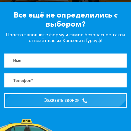
Все ещё не определились с
выбором?
Просто заполните форму и самое безопасное такси
отвезёт вас из Капселя в Гурзуф!
Заказать звонок