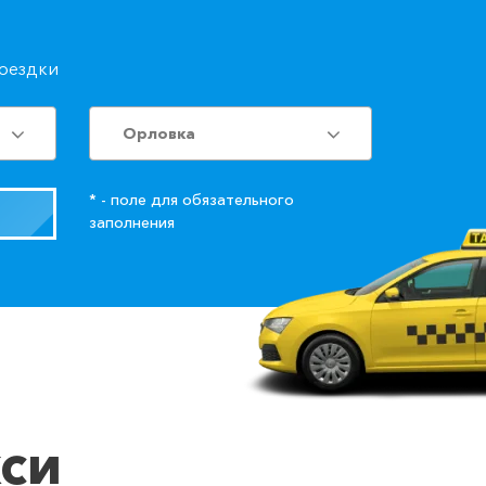
поездки
Орловка
* - поле для обязательного
заполнения
кси