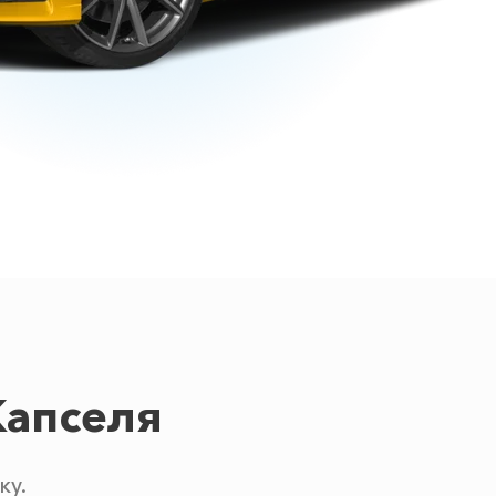
Капселя
ку.