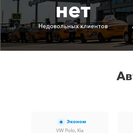
нет
Капсель ⇆ Зеленогорье
Капсель ⇆ Орлиное
Недовольных клиентов
Детское автокресло
Ожидание машины
Аренда автомобиля с водителем
Ав
Цены по акции ограничены количес
Эконом
VW Polo, Kia