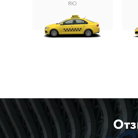
RIO
Отз