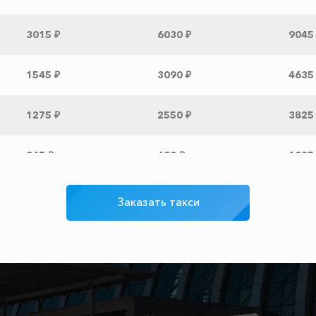
3015 ₽
6030 ₽
9045
1545 ₽
3090 ₽
4635
1275 ₽
2550 ₽
3825
345 ₽
690 ₽
1035
620 ₽
1240 ₽
1860
Заказать такси
3275 ₽
6550 ₽
9825
765 ₽
1530 ₽
2295