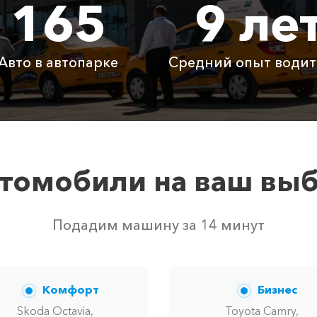
165
9 ле
350 ₽
400 ₽
500 ₽
885 ₽
1770 ₽
2655
Авто в автопарке
Средний опыт водит
Бесплатно
Бесплатно
Бесп
Бесплатно
Бесплатно
Бесп
3800 ₽
4700 ₽
6300
томобили на ваш вы
твом свободных автомобилей в г Орловка. Точную цену 
Подадим машину за 14 минут
Комфорт
Бизнес
Skoda Octavia,
Toyota Camry,