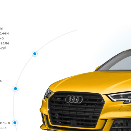
ны
дней
но
кзале
су!
го
иль в
чные