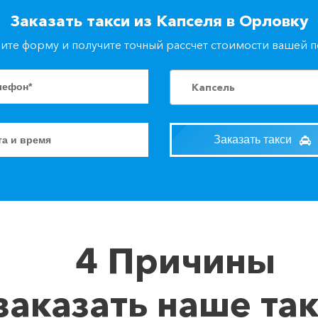
Заказать такси из Капселя в Орловку
ите форму и получите точный рассчет стоимости вашей 
Капсель
Заказать такси
4 Причины
заказать наше та