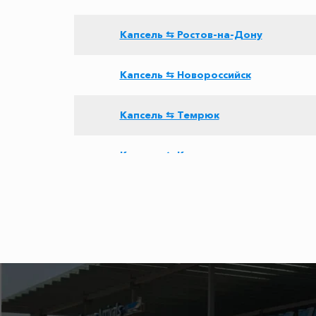
Капсель ⇆ Ростов-на-Дону
Капсель ⇆ Новороссийск
Капсель ⇆ Темрюк
Капсель ⇆ Канака
Капсель ⇆ Мысовое
Капсель ⇆ Красная Поляна
Капсель ⇆ Кастрополь