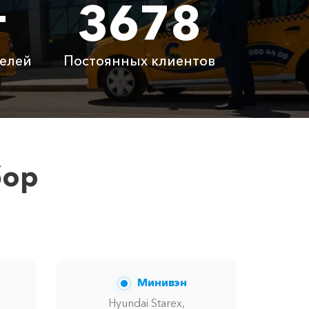
т
3678
600 ₽
 ₽
3540 ₽
елей
Постоянных клиентов
латно
Бесплатно
латно
Бесплатно
 ₽
6100 ₽
бор
вам сообщит менеджер при заказе.
Минивэн
Hyundai Starex,