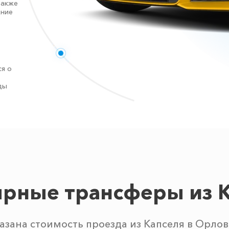
также
дние
я о
ды
рные трансферы из 
азана стоимость проезда из Капселя в Орлов