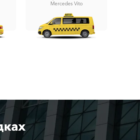
Mercedes Vito
дках