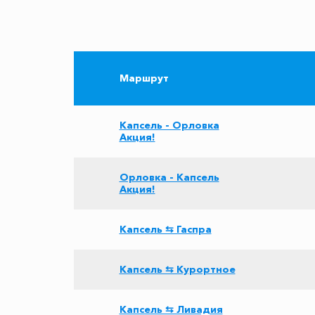
Маршрут
Капсель - Орловка
Акция!
Орловка - Капсель
Акция!
Капсель ⇆ Гаспра
Капсель ⇆ Курортное
Капсель ⇆ Ливадия