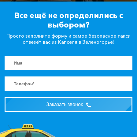
Все ещё не определились с
выбором?
Просто заполните форму и самое безопасное такси
отвезёт вас из Капселя в Зеленогорье!
Заказать звонок