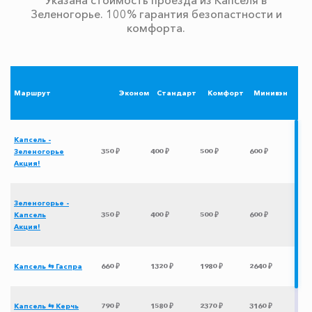
Зеленогорье. 100% гарантия безопастности и
комфорта.
Маршрут
Эконом
Стандарт
Комфорт
Минивэн
Капсель -
Зеленогорье
350 ₽
400 ₽
500 ₽
600 ₽
Акция!
Зеленогорье -
Капсель
350 ₽
400 ₽
500 ₽
600 ₽
Акция!
Капсель ⇆ Гаспра
660 ₽
1320 ₽
1980 ₽
2640 ₽
Капсель ⇆ Керчь
790 ₽
1580 ₽
2370 ₽
3160 ₽