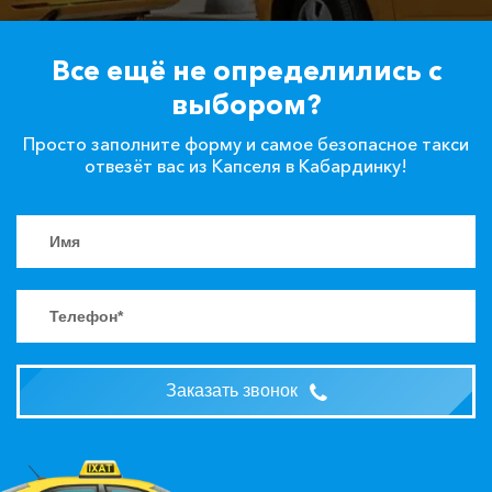
Все ещё не определились с
выбором?
Просто заполните форму и самое безопасное такси
отвезёт вас из Капселя в Кабардинку!
Заказать звонок