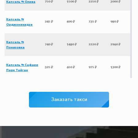
Капсель ⇆ Олива
750 ₽
1500 ₽
2250 ₽
3000 ₽
Капсель ⇆
245 ₽
490 ₽
735 ₽
980 ₽
Орджоникидзе
Капсель ⇆
740 ₽
1480 ₽
2220 ₽
2960 ₽
Понизовка
Капсель ⇆ Сафари
325 ₽
650 ₽
975 ₽
1300 ₽
Парк Тайган
Капсель ⇆ Горячий
2280 ₽
4560 ₽
6840 ₽
9120 ₽
Ключ
Заказать такси
Капсель ⇆ Абрау-
1590 ₽
3180 ₽
4770 ₽
6360 ₽
Дюрсо
Капсель ⇆
2120 ₽
4240 ₽
6360 ₽
8480 ₽