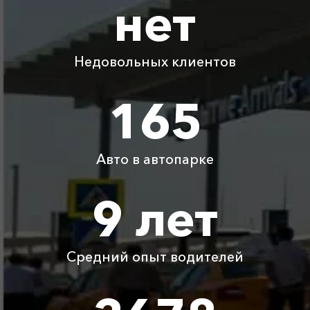
нет
Лермонтово
Капсель ⇆ Широкая
1605 ₽
3210 ₽
4815 ₽
6420 ₽
Балка
Недовольных клиентов
Капсель ⇆ Чапаевка
405 ₽
810 ₽
1215 ₽
1620 ₽
165
Капсель ⇆
1245 ₽
2490 ₽
3735 ₽
4980 ₽
Джигинка
Авто в автопарке
Капсель ⇆
710 ₽
1420 ₽
2130 ₽
2840 ₽
9 лет
Красногвардейское
Детское
Бесплатно
Бесплатно
Бесплатно
Бесплатно
автокресло
Средний опыт водителей
Ожидание машины
Бесплатно
Бесплатно
Бесплатно
Бесплатно