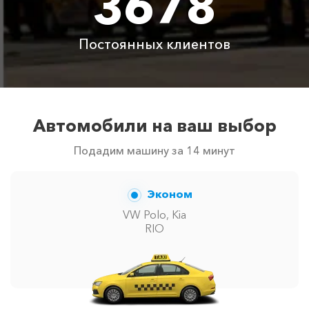
3678
Аренда автомобиля
3800 ₽
4700 ₽
6300 ₽
6100 ₽
с водителем
Постоянных клиентов
Цены по акции ограничены количеством свободных
автомобилей в г Кабардинка. Точную цену вам
сообщит менеджер при заказе.
Автомобили на ваш выбор
Подадим машину за 14 минут
Эконом
VW Polo, Kia
RIO