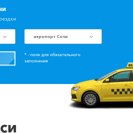
чи
поездки
аэропорт Сочи
* - поле для обязательного
заполнения
кси