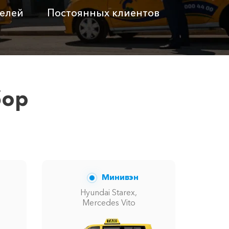
елей
Постоянных клиентов
латно
Бесплатно
латно
Бесплатно
 ₽
6100 ₽
бор
ну вам сообщит менеджер при заказе.
Минивэн
Hyundai Starex,
Mercedes Vito