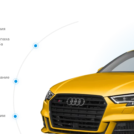
вия
апаха
ба
дание
ким