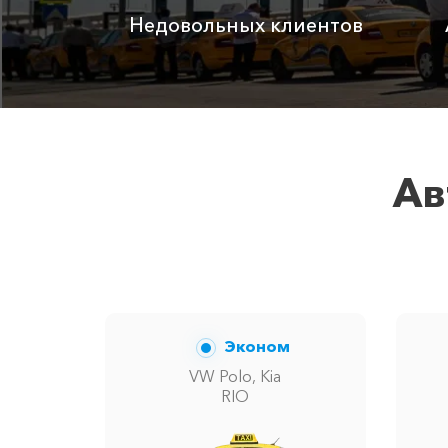
Недовольных клиентов
Детское автокресло
Ожидание машины
Аренда автомобиля с водителем
Ав
Цены по акции ограничены количество
Эконом
VW Polo, Kia
RIO