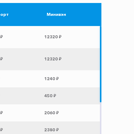
орт
Минивэн
 ₽
12320 ₽
 ₽
12320 ₽
1240 ₽
450 ₽
 ₽
2060 ₽
 ₽
2380 ₽