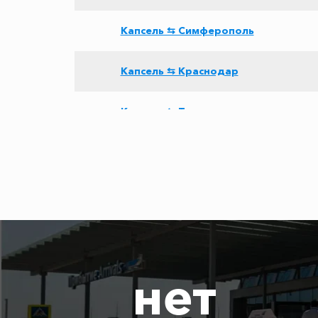
Капсель ⇆ Симферополь
Капсель ⇆ Краснодар
Капсель ⇆ Темрюк
Капсель ⇆ Крымск
Капсель ⇆ Адлер
Капсель ⇆ Роза Хутор
нет
Капсель ⇆ Лермонтово
Капсель ⇆ Хоста