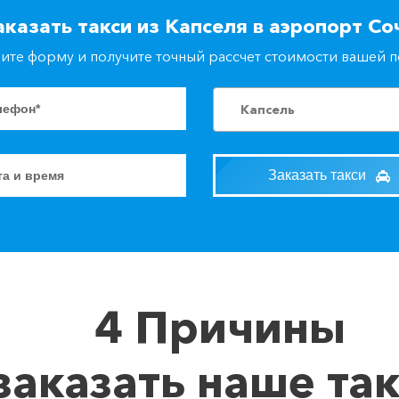
аказать такси из Капселя в аэропорт Со
ите форму и получите точный рассчет стоимости вашей 
Капсель
Заказать такси
4 Причины
заказать наше та