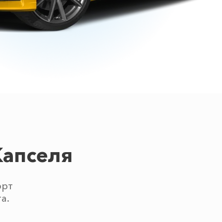
Капселя
орт
а.