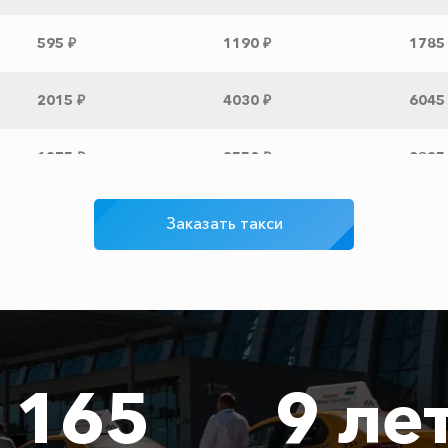
595 ₽
1190 ₽
1785
2015 ₽
4030 ₽
6045
1275 ₽
2550 ₽
3825
1530 ₽
3060 ₽
4590
Заказать такси
3065 ₽
6130 ₽
9195
3315 ₽
6630 ₽
9945
165
9 ле
2120 ₽
4240 ₽
6360
3045 ₽
6090 ₽
9135