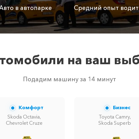
Авто в автопарке
Средний опыт водит
Бесплатно
Бесплатно
Бесп
Бесплатно
Бесплатно
Бесп
3800 ₽
4700 ₽
6300
томобили на ваш вы
м свободных автомобилей в г аэропорт Сочи. Точную це
Подадим машину за 14 минут
Комфорт
Бизнес
Skoda Octavia,
Toyota Camry,
Chevrolet Cruze
Skoda Superb