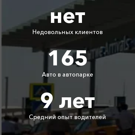
нет
Капсель ⇆ Кучугуры
1180 ₽
2360 ₽
3540 ₽
4720 ₽
Капсель ⇆ аэропорт
3080 ₽
6160 ₽
9240 ₽
12320 ₽
Сочи
Недовольных клиентов
Капсель ⇆ Джубга
2090 ₽
165
4180 ₽
6270 ₽
8360 ₽
Капсель ⇆ Майкоп
2565 ₽
5130 ₽
7695 ₽
10260 ₽
Авто в автопарке
Детское
Бесплатно
Бесплатно
Бесплатно
Бесплатно
автокресло
9 лет
Ожидание машины
Бесплатно
Бесплатно
Бесплатно
Бесплатно
Средний опыт водителей
Аренда автомобиля
3800 ₽
4700 ₽
6300 ₽
6100 ₽
с водителем