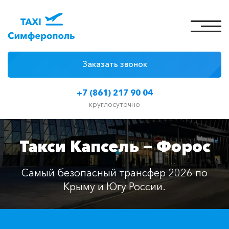
Заказать звонок
4 причины
+7 (861) 217 90 04
Цены на такси
круглосуточно
Классы автомобилей
Такси Капсель — Форос
Отзывы
Контакты
Самый безопасный трансфер 2026 по
Крыму и Югу России.