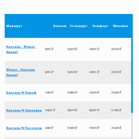
Маршрут
Эконом
Стандарт
Комфорт
Минивэн
Капсель - Форос
805 ₽
1610 ₽
2415 ₽
3220 ₽
Акция!
Форос - Капсель
805 ₽
1610 ₽
2415 ₽
3220 ₽
Акция!
Капсель ⇆ Гурзуф
540 ₽
1080 ₽
1620 ₽
2160 ₽
Капсель ⇆ Окуневка
1435 ₽
2870 ₽
4305 ₽
5740 ₽
Капсель ⇆ Песочное
640 ₽
1280 ₽
1920 ₽
2560 ₽