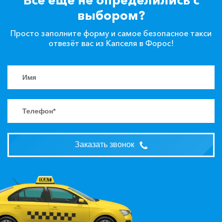
выбором?
Просто заполните форму и самое безопасное такси
отвезёт вас из Капселя в Форос!
Заказать звонок