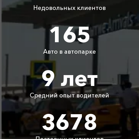
Недовольных клиентов
Капсель ⇆ Большой
1445 ₽
2890 ₽
4335 ₽
5780 ₽
Утриш
165
Капсель ⇆ Коса
1200 ₽
2400 ₽
3600 ₽
4800 ₽
Беляус
Авто в автопарке
Детское
Бесплатно
Бесплатно
Бесплатно
Бесплатно
автокресло
9 лет
Ожидание машины
Бесплатно
Бесплатно
Бесплатно
Бесплатно
Средний опыт водителей
Аренда автомобиля
3800 ₽
4700 ₽
6300 ₽
6100 ₽
с водителем
3678
Цены по акции ограничены количеством свободных
автомобилей в г Форос. Точную цену вам сообщит
менеджер при заказе.
Постоянных клиентов