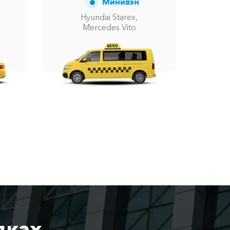
Минивэн
Hyundai Starex,
Mercedes Vito
дках