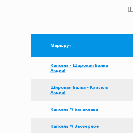
Ш
Маршрут
Капсель - Широкая Балка
Акция!
Широкая Балка - Капсель
Акция!
Капсель ⇆ Балаклава
Капсель ⇆ Заозёрное