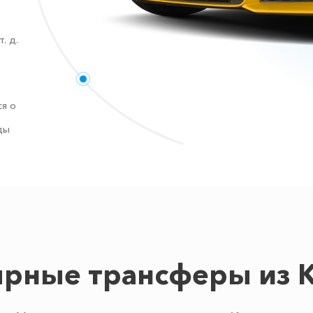
. д.
я о
ды
рные трансферы из 