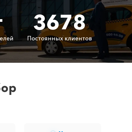
т
3678
 ₽
12260 ₽
600 ₽
елей
Постоянных клиентов
латно
Бесплатно
латно
Бесплатно
 ₽
6100 ₽
бор
ну вам сообщит менеджер при заказе.