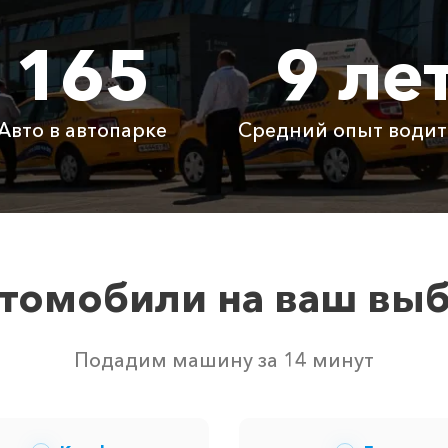
165
9 ле
3065 ₽
6130 ₽
9195
350 ₽
400 ₽
500 ₽
Авто в автопарке
Средний опыт водит
Бесплатно
Бесплатно
Бесп
Бесплатно
Бесплатно
Бесп
3800 ₽
4700 ₽
6300
томобили на ваш вы
м свободных автомобилей в г Широкая Балка. Точную це
Подадим машину за 14 минут