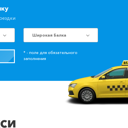
лку
поездки
Широкая Балка
* - поле для обязательного
заполнения
кси