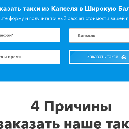
казать такси из Капселя в Широкую Ба
ите форму и получите точный рассчет стоимости вашей 
Капсель
Заказать такси
4 Причины
заказать наше та