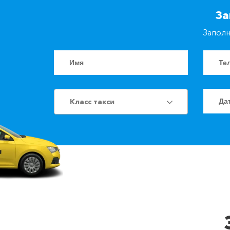
За
Заполн
Класс такси