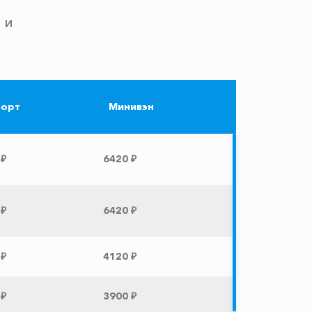
 и
орт
Минивэн
 ₽
6420 ₽
 ₽
6420 ₽
 ₽
4120 ₽
 ₽
3900 ₽