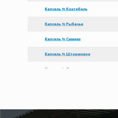
Капсель ⇆ Коктебель
Капсель ⇆ Рыбачье
Капсель ⇆ Симеиз
Капсель ⇆ Штормовое
Капсель ⇆ Сукко
Капсель ⇆ Канака
Капсель ⇆ Золотое
Капсель ⇆ аэропорт Сочи