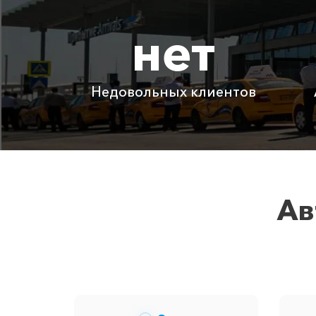
нет
Капсель ⇆ Адлер
Капсель ⇆ Зеленогорье
Недовольных клиентов
Детское автокресло
Ожидание машины
Аренда автомобиля с водителем
Ав
Цены по акции ограничены количество