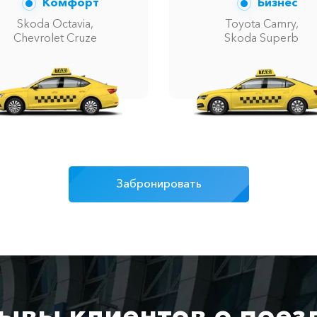
Комфорт
Бизнес
Skoda Octavia,
Toyota Camry,
Chevrolet Cruze
Skoda Superb
Забронировать
ывы клиентов о поез