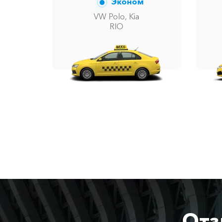
Эконом
VW Polo, Kia
RIO
Отз