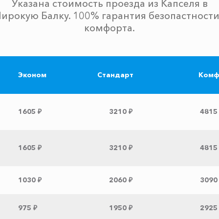
Указана стоимость проезда из Капселя в
ирокую Балку. 100% гарантия безопастности
комфорта.
Эконом
Стандарт
Комф
1605 ₽
3210 ₽
4815
1605 ₽
3210 ₽
4815
1030 ₽
2060 ₽
3090
975 ₽
1950 ₽
2925