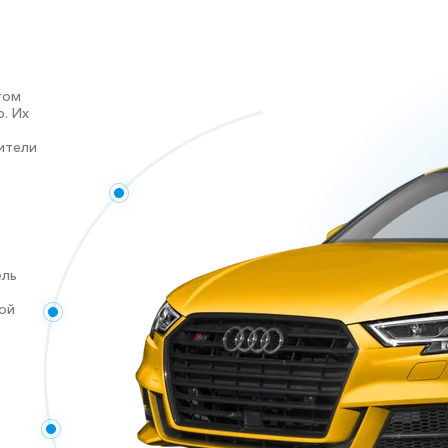
том
. Их
ители
ель
ой