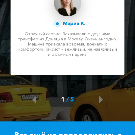
Мария К.
Отличный сервис! Заказывали с друзьями
трансфер из Донецка в Москву. Очень выгодно.
Машина приехала вовремя, доехали с
комфортом. Таксист – вежливый, не навязчивый
и отличный парень.
1
/
5
Все ещё не определились с