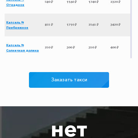
580 ₽
1160 ₽
1740 ₽
2320 ₽
Отрадное
Капсель ⇆
855 ₽
1710 ₽
2565 ₽
3420 ₽
Прибрежное
Капсель ⇆
250 ₽
300 ₽
350 ₽
400 ₽
Солнечная долина
Капсель ⇆ Сатера
345 ₽
690 ₽
1035 ₽
1380 ₽
Заказать такси
Капсель ⇆
800 ₽
1600 ₽
2400 ₽
3200 ₽
Героевское
Капсель ⇆
Воронцовскй
695 ₽
1390 ₽
2085 ₽
2780 ₽
нет
дворец
Капсель ⇆ Витино
1035 ₽
2070 ₽
3105 ₽
4140 ₽