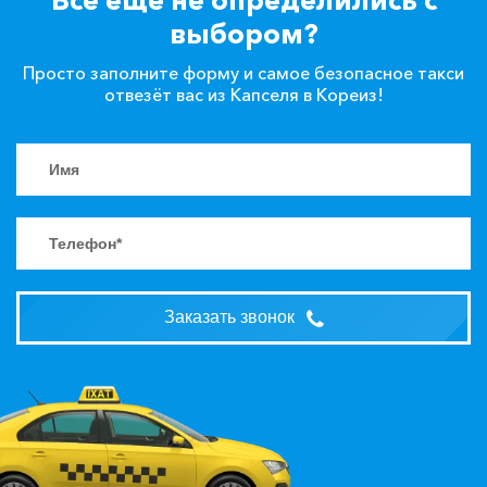
выбором?
Просто заполните форму и самое безопасное такси
отвезёт вас из Капселя в Кореиз!
Заказать звонок