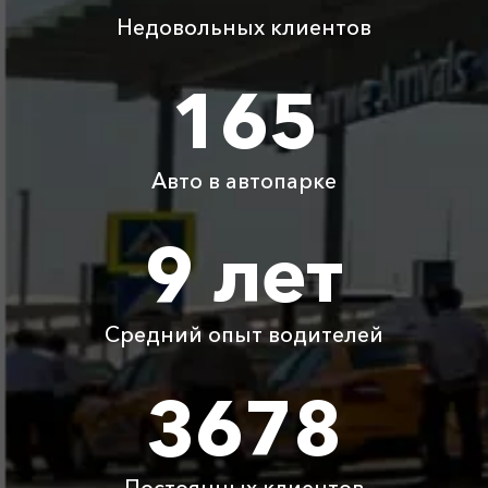
Недовольных клиентов
Капсель ⇆ Джанкой
700 ₽
1400 ₽
2100 ₽
2800 ₽
165
Капсель ⇆
1775 ₽
3550 ₽
5325 ₽
7100 ₽
Дивноморское
Авто в автопарке
Капсель ⇆
3420 ₽
6840 ₽
10260 ₽
13680 ₽
Ставрополь
9 лет
Детское
Бесплатно
Бесплатно
Бесплатно
Бесплатно
автокресло
Средний опыт водителей
Ожидание машины
Бесплатно
Бесплатно
Бесплатно
Бесплатно
3678
Аренда автомобиля
3800 ₽
4700 ₽
6300 ₽
6100 ₽
с водителем
Постоянных клиентов