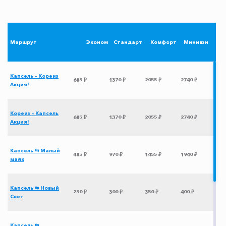
Маршрут
Эконом
Стандарт
Комфорт
Минивэн
Капсель - Кореиз
685 ₽
1370 ₽
2055 ₽
2740 ₽
Акция!
Кореиз - Капсель
685 ₽
1370 ₽
2055 ₽
2740 ₽
Акция!
Капсель ⇆ Малый
485 ₽
970 ₽
1455 ₽
1940 ₽
маяк
Капсель ⇆ Новый
250 ₽
300 ₽
350 ₽
400 ₽
Свет
Капсель ⇆