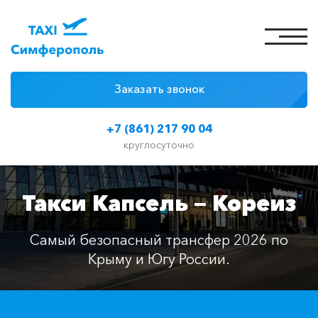
Заказать звонок
4 причины
+7 (861) 217 90 04
Цены на такси
круглосуточно
Классы автомобилей
Такси Капсель — Кореиз
Отзывы
Контакты
Самый безопасный трансфер 2026 по
Крыму и Югу России.